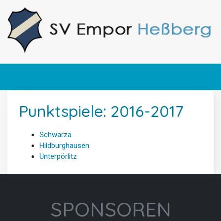
Punktspiele: 2016-2017
Schwarza
Hildburghausen
Unterpörlitz
SPONSOREN