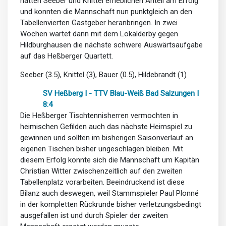
hatten Seeber und Knittel erheblichen Anteil am Erfolg
und konnten die Mannschaft nun punktgleich an den
Tabellenvierten Gastgeber heranbringen. In zwei
Wochen wartet dann mit dem Lokalderby gegen
Hildburghausen die nächste schwere Auswärtsaufgabe
auf das Heßberger Quartett.
Seeber (3.5), Knittel (3), Bauer (0.5), Hildebrandt (1)
SV Heßberg I - TTV Blau-Weiß Bad Salzungen I
8:4
Die Heßberger Tischtennisherren vermochten in
heimischen Gefilden auch das nächste Heimspiel zu
gewinnen und sollten im bisherigen Saisonverlauf an
eigenen Tischen bisher ungeschlagen bleiben. Mit
diesem Erfolg konnte sich die Mannschaft um Kapitän
Christian Witter zwischenzeitlich auf den zweiten
Tabellenplatz vorarbeiten. Beeindruckend ist diese
Bilanz auch deswegen, weil Stammspieler Paul Plonné
in der kompletten Rückrunde bisher verletzungsbedingt
ausgefallen ist und durch Spieler der zweiten