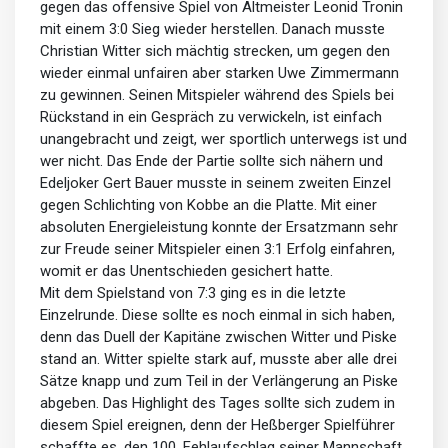
gegen das offensive Spiel von Altmeister Leonid Tronin
mit einem 3:0 Sieg wieder herstellen. Danach musste
Christian Witter sich mächtig strecken, um gegen den
wieder einmal unfairen aber starken Uwe Zimmermann
zu gewinnen. Seinen Mitspieler während des Spiels bei
Rückstand in ein Gespräch zu verwickeln, ist einfach
unangebracht und zeigt, wer sportlich unterwegs ist und
wer nicht. Das Ende der Partie sollte sich nähern und
Edeljoker Gert Bauer musste in seinem zweiten Einzel
gegen Schlichting von Kobbe an die Platte. Mit einer
absoluten Energieleistung konnte der Ersatzmann sehr
zur Freude seiner Mitspieler einen 3:1 Erfolg einfahren,
womit er das Unentschieden gesichert hatte.
Mit dem Spielstand von 7:3 ging es in die letzte
Einzelrunde. Diese sollte es noch einmal in sich haben,
denn das Duell der Kapitäne zwischen Witter und Piske
stand an. Witter spielte stark auf, musste aber alle drei
Sätze knapp und zum Teil in der Verlängerung an Piske
abgeben. Das Highlight des Tages sollte sich zudem in
diesem Spiel ereignen, denn der Heßberger Spielführer
schaffte es, den 100. Fehlaufschlag seiner Mannschaft