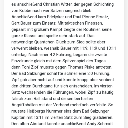
es anschließend Christian Witter, der gegen Schlichting
von Kobbe nach vier Sätzen siegreich blieb.
Anschließend kam Edeljoker und Paul Plonne Ersatz,
Gert Bauer zum Einsatz. Mit taktischen Finessen,
gepaart mit großem Kampf zeigte der Routinier, seine
ganze Klasse und spielte sehr stark auf. Das
notwendige Quäntchen Glück zum Sieg sollte aber
verwehrt bleiben, weshalb Bauer mit 11:9; 11:9 und 13:11
unterlag. Nach einer 4:2 Führung, begann die zweite
Einzelrunde gleich mit dem Spitzenspiel des Tages,
denn Toni Zipf musste gegen Thomas Piske antreten.
Der Bad Salzunger schaffte schnell eine 2:0 Führung.
Zipf gab aber nicht auf und konnte knapp aber verdient
den dritten Durchgang für sich entscheiden. Im vierten
Satz wechselnden die Führungen, wobei Zipf zu häufig
falsch zum Ball stand und diesen bei harten
Angriffsbällen mit der Vorhand mehrfach verfehlte. So
musste Heßbergs Nummer eins dem Bad Salzunger
Kapitän mit 13:11 im vierten Satz zum Sieg gratulieren.
Den alten Abstand konnte anschließend Andy Schmidt