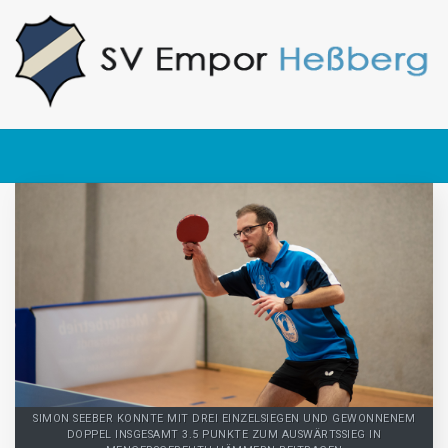
SIMON SEEBER KONNTE MIT DREI EINZELSIEGEN UND GEWONNENEM
DOPPEL INSGESAMT 3.5 PUNKTE ZUM AUSWÄRTSSIEG IN