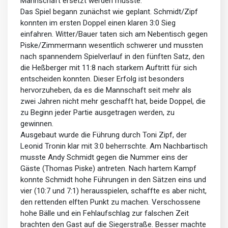
Mannschaft ersetzt werden musste.
Das Spiel begann zunächst wie geplant. Schmidt/Zipf
konnten im ersten Doppel einen klaren 3:0 Sieg
einfahren. Witter/Bauer taten sich am Nebentisch gegen
Piske/Zimmermann wesentlich schwerer und mussten
nach spannendem Spielverlauf in den fünften Satz, den
die Heßberger mit 11:8 nach starkem Auftritt für sich
entscheiden konnten. Dieser Erfolg ist besonders
hervorzuheben, da es die Mannschaft seit mehr als
zwei Jahren nicht mehr geschafft hat, beide Doppel, die
zu Beginn jeder Partie ausgetragen werden, zu
gewinnen.
Ausgebaut wurde die Führung durch Toni Zipf, der
Leonid Tronin klar mit 3:0 beherrschte. Am Nachbartisch
musste Andy Schmidt gegen die Nummer eins der
Gäste (Thomas Piske) antreten. Nach hartem Kampf
konnte Schmidt hohe Führungen in den Sätzen eins und
vier (10:7 und 7:1) herausspielen, schaffte es aber nicht,
den rettenden elften Punkt zu machen. Verschossene
hohe Bälle und ein Fehlaufschlag zur falschen Zeit
brachten den Gast auf die Siegerstraße. Besser machte